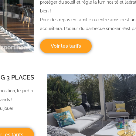
protéger du soleil et réglé la luminosité et l’aér
bien !
Pour des repas en famille ou entre amis c’est un
accueillera. L’odeur du barbecue smoker n’est pas
Voir les tarifs
NG 3 PLACES
sition, le jardin
grands !
u jouer
.
r les tarifs