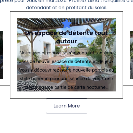
 prête pour vous en mai 2025. Profitez de la tranquillité d’
détendant et en profitant du soleil.
Un espace de détente tout
autour
Notre jardin tropical se réinvente et s'intègre
de
L
dans ce nouvel espace de détente et de jeux.
Vous y découvrirez notre nouvelle pergola au
style bohême pour une séance de yoga, une
sieste ou une partie de carte nocturne...
Learn More