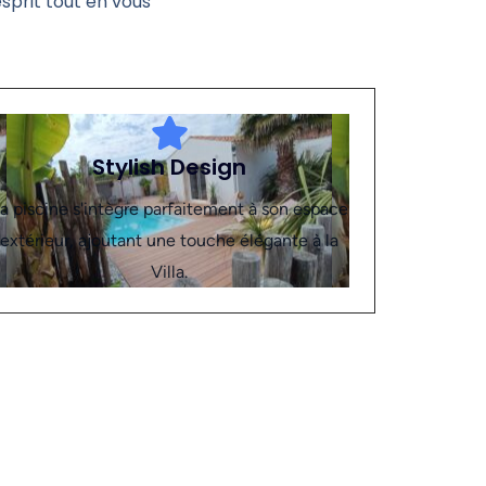
esprit tout en vous
Stylish Design
a piscine s'intègre parfaitement à son espace
extérieur, ajoutant une touche élégante à la
Villa.